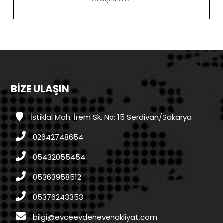
BİZE ULAŞIN
İstiklal Mah. İrem Sk. No: 15 Serdivan/Sakarya
02642748654
05432055454
05363958512
05376243353
bilgi@evceevdenevenakliyat.com