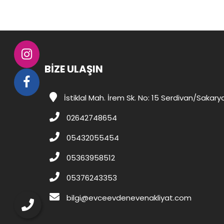
BİZE ULAŞIN
İstiklal Mah. İrem Sk. No: 15 Serdivan/Sakary
02642748654
05432055454
05363958512
05376243353
bilgi@evceevdenevenakliyat.com