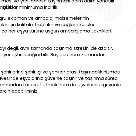
irilmesi ve yeni adrese taşınması adım adım yönetilir.
klıklar minimuma indirilir.
doğru ekipman ve ambalaj malzemelerinin
alar için kaliteli streç film ve sağlam kutular
yrıca her eşya türüne uygun ambalajlama teknikleri,
ayı değil, aynı zamanda taşınma stresini de azaltır.
sıl yerleştirileceğini bilir. Böylece hem zamandan
ehirlerine şehir içi ve şehirler arası taşımacılık hizmeti
ayesinde eşyalarınız güvenle taşınır ve taşınma süreci
em zamandan tasarruf etmek hem de eşyalarınızı güvenle
rcih edebilirsiniz.