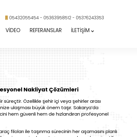
05432055454
- 05363958512
- 05376243353
VİDEO
REFERANSLAR
İLETİŞİM
esyonel Nakliyat Çözümleri
üreçtir. Özellikle şehir içi veya şehirler arası
esinize ulaşması büyük önem taşır. Sakarya’da
ecini hem güvenli hem de hızlandıran profesyonel
raç filoları ile taşınma sürecinin her aşamasını planlı