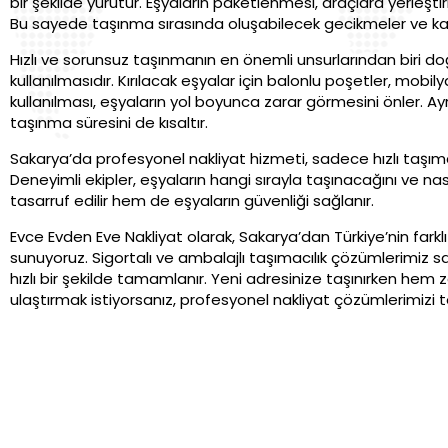
bir şekilde yürütür. Eşyaların paketlenmesi, araçlara yerleşt
Bu sayede taşınma sırasında oluşabilecek gecikmeler ve karışı
Hızlı ve sorunsuz taşınmanın en önemli unsurlarından biri 
kullanılmasıdır. Kırılacak eşyalar için balonlu poşetler, mobily
kullanılması, eşyaların yol boyunca zarar görmesini önler. A
taşınma süresini de kısaltır.
Sakarya’da profesyonel nakliyat hizmeti, sadece hızlı taşım
Deneyimli ekipler, eşyaların hangi sırayla taşınacağını ve na
tasarruf edilir hem de eşyaların güvenliği sağlanır.
Evce Evden Eve Nakliyat olarak, Sakarya’dan Türkiye’nin farklı ş
sunuyoruz. Sigortalı ve ambalajlı taşımacılık çözümlerimiz s
hızlı bir şekilde tamamlanır. Yeni adresinize taşınırken h
ulaştırmak istiyorsanız, profesyonel nakliyat çözümlerimizi te